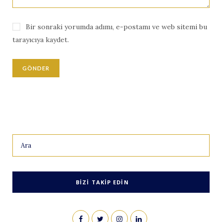
Bir sonraki yorumda adımı, e-postamı ve web sitemi bu
tarayıcıya kaydet.
Search
for:
BIZI TAKIP EDIN
F
T
I
L