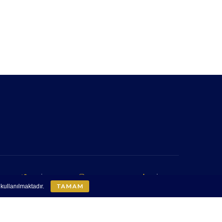
TWITTER
INSTAGRAM
LINKEDIN
TAMAM
 kullanılmaktadır.