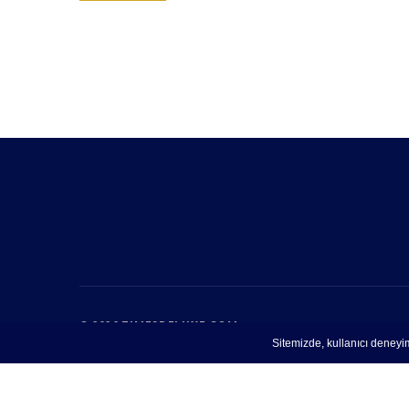
© 2020 TIMESDELUXE.COM
HAKKIMIZDA
Sitemizde, kullanıcı deneyim