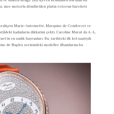
n ve silikon denge yayı içeren kendinden kurmalı bir
isi, ince motorla döndürülen platin rotorun hareketi
 kraliçesi Marie-Antoinette, Marquise de Condorcet ve
tildeki kadınların dikkatini çekti. Caroline Murat da A.-L.
t’in en sadık hayranları. Bu, tarihteki ilk kol saatiydi.
eine de Naples serisindeki modeller ilhamlarını bu