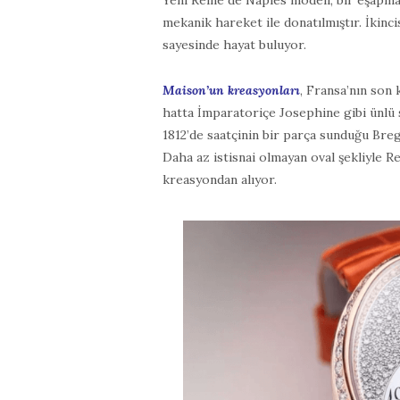
Yeni Reine de Naples modeli, bir eşapma
mekanik hareket ile donatılmıştır. İkinc
sayesinde hayat buluyor.
Maison’un kreasyonları
, Fransa’nın son
hatta İmparatoriçe Josephine gibi ünlü s
1812’de saatçinin bir parça sunduğu Bregue
Daha az istisnai olmayan oval şekliyle R
kreasyondan alıyor.