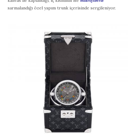
kanvas ile kaplandığı, iç kısmının ise
mikrofiberle
sarmalandığı özel yapım trunk içerisinde sergileniyor.