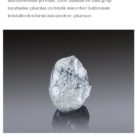
müzayedesinin şerefine, 2000 yılından bu yana grup
tarafından çıkarılan en büyük mücevher kalitesinde
kristallerden birini müzayedeye çıkarıyor.