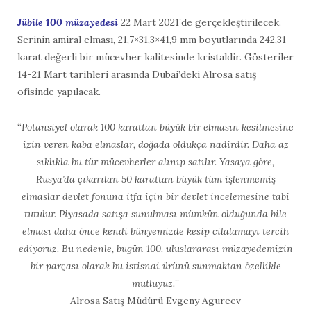
Jübile 100 müzayedesi
22 Mart 2021’de gerçekleştirilecek.
Serinin amiral elması, 21,7×31,3×41,9 mm boyutlarında 242,31
karat değerli bir mücevher kalitesinde kristaldir. Gösteriler
14-21 Mart tarihleri ​​arasında Dubai’deki Alrosa satış
ofisinde yapılacak.
“
Potansiyel olarak 100 karattan büyük bir elmasın kesilmesine
izin veren kaba elmaslar, doğada oldukça nadirdir. Daha az
sıklıkla bu tür mücevherler alınıp satılır. Yasaya göre,
Rusya’da çıkarılan 50 karattan büyük tüm işlenmemiş
elmaslar devlet fonuna itfa için bir devlet incelemesine tabi
tutulur. Piyasada satışa sunulması mümkün olduğunda bile
elması daha önce kendi bünyemizde kesip cilalamayı tercih
ediyoruz. Bu nedenle, bugün 100. uluslararası müzayedemizin
bir parçası olarak bu istisnai ürünü sunmaktan özellikle
mutluyuz.
”
– Alrosa Satış Müdürü Evgeny Agureev –