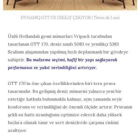
DYNAMIQ GTT 170 DİKKAT ÇEKİYOR | Times de Luxe
Ünlü Hollandalı gemi mimarları Vripack tarafından
tasarlanan GTT 170, deniz sınıfı 5083 ve yenilikçi 5383
Sealium alaşımından yapılmış hızlı deplasmanlı bir gövdeye
sahiptir.
B
u
malzeme seçimi, hafif bir yapı sağlayarak
performansı ve yakıt verimliliğini artırıyor.
GTT 170’in öne çıkan özelliklerinden biri ters pruva
tasarımıdır. Bu gelişmiş deniz mimarisi yalnızca yeni bir
estetiğe katkıda bulunmakla kalmaz, aynı zamanda seyir
konforunu ve verimliliğini de önemli ölçüde artırır. Pruvanın
şekli su hattı uzunluğunu optimize ederek daha yüksek
hızlara olanak tanır ve sert denizlerde çarpma riskini
azaltıyor.