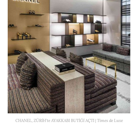
CHANEL, ZÜRİH’te AYAKKABI BUTİĞİ AÇTI | Times de Luxe