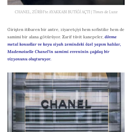
CHANEL, ZÜRİH’te AYAKKABI BUTİĞİ AÇTI | Times de Luxe
Girişten itibaren bir antre, ziyaretçiyi hem sofistike hem de
samimi bir alana götürüyor. Zarif tüvit kanepeler,
dövme
metal konsollar ve koyu siyah zemindeki özel yapım halılar,
Mademoiselle Chanel’in samimi evreninin çağdaş bir
vizyonunu oluşturuyor.