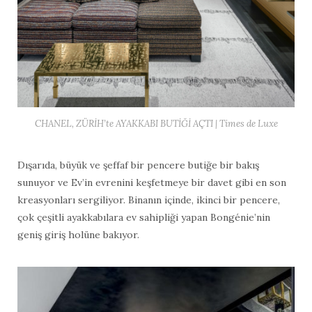
CHANEL, ZÜRİH’te AYAKKABI BUTİĞİ AÇTI | Times de Luxe
Dışarıda, büyük ve şeffaf bir pencere butiğe bir bakış
sunuyor ve Ev’in evrenini keşfetmeye bir davet gibi en son
kreasyonları sergiliyor. Binanın içinde, ikinci bir pencere,
çok çeşitli ayakkabılara ev sahipliği yapan Bongénie’nin
geniş giriş holüne bakıyor.