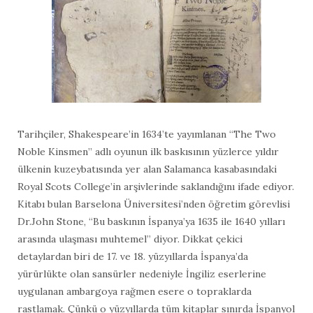
Tarihçiler, Shakespeare’in 1634’te yayımlanan “The Two
Noble Kinsmen” adlı oyunun ilk baskısının yüzlerce yıldır
ülkenin kuzeybatısında yer alan Salamanca kasabasındaki
Royal Scots College’in arşivlerinde saklandığını ifade ediyor.
Kitabı bulan Barselona Üniversitesi’nden öğretim görevlisi
Dr.John Stone, “Bu baskının İspanya’ya 1635 ile 1640 yılları
arasında ulaşması muhtemel” diyor. Dikkat çekici
detaylardan biri de 17. ve 18. yüzyıllarda İspanya’da
yürürlükte olan sansürler nedeniyle İngiliz eserlerine
uygulanan ambargoya rağmen esere o topraklarda
rastlamak. Çünkü o yüzyıllarda tüm kitaplar sınırda İspanyol