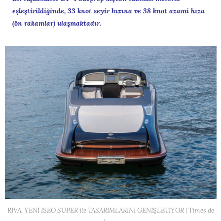
eşleştirildiğinde, 33 knot seyir hızına ve 38 knot azami hıza
(ön rakamlar) ulaşmaktadır.
RIVA, YENİ ISEO SUPER ile TASARIMLARINI GENİŞLETİYOR | Times de