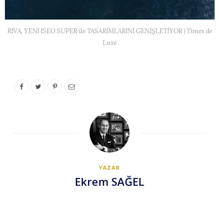
RIVA, YENİ ISEO SUPER ile TASARIMLARINI GENİŞLETİYOR | Times de
Luxe
YAZAR
Ekrem SAĞEL