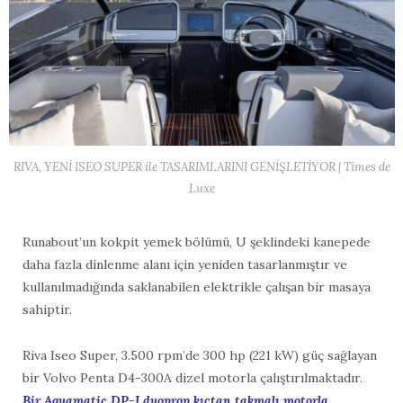
RIVA, YENİ ISEO SUPER ile TASARIMLARINI GENİŞLETİYOR | Times de
Luxe
Runabout’un kokpit yemek bölümü, U şeklindeki kanepede
daha fazla dinlenme alanı için yeniden tasarlanmıştır ve
kullanılmadığında saklanabilen elektrikle çalışan bir masaya
sahiptir.
Riva Iseo Super, 3.500 rpm’de 300 hp (221 kW) güç sağlayan
bir Volvo Penta D4-300A dizel motorla çalıştırılmaktadır.
Bir Aquamatic DP-I duoprop kıçtan takmalı motorla