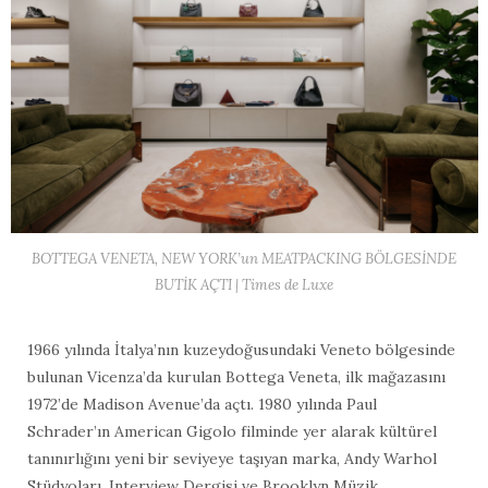
BOTTEGA VENETA, NEW YORK’un MEATPACKING BÖLGESİNDE
BUTİK AÇTI | Times de Luxe
1966 yılında İtalya’nın kuzeydoğusundaki Veneto bölgesinde
bulunan Vicenza’da kurulan Bottega Veneta, ilk mağazasını
1972’de Madison Avenue’da açtı. 1980 yılında Paul
Schrader’ın American Gigolo filminde yer alarak kültürel
tanınırlığını yeni bir seviyeye taşıyan marka, Andy Warhol
Stüdyoları, Interview Dergisi ve Brooklyn Müzik