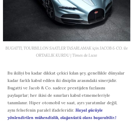
BUGATTI, TOURBILLON SAATLER TASARLAMAK için JACOB & CO. ile
ORTAKLIK KURDU | Times de Luxe
Bu ikiliyi bu kadar dikkat çekici kılan şey, genellikle dünyalar
kadar farklı kabul edilen iki disiplin arasındaki sinerjidir.
Bugatti ve Jacob & Co. sadece prestijden fazlasını
paylaşırlar; her ikisi de sınırları kabul etmemeleriyle
tanımlanır. Hiper otomobil ve saat, ayrı yaratımlar değil,
aynı felsefenin paralel ifadeleridir.
Hayal gücüyle
yönlendirilen mühendislik, olağanüstü olanı başarabilir.!