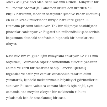
Ancak asıl göz alıcı olan, safir kasanın altında.. Minyatür bir
V16 motor otomatiği. Tamamen kristalden üretilen bu
küçük harikanın, modern saatçilikte şimdiye kadar üretilmiş
en uzun krank millerinden biriyle harekete geçen 16
titanyum pistonu bulunuyor. Tek bir düğmeye basıldığında
pistonlar canlanıyor ve Bugatti’nin mühendislik şaheserinin
kaputunun altındaki senfoninin hipnotik bir hatırlatıcısı
oluyor.
Kasa bile hız ve güzelliğin hikayesini anlatıyor. 52 x 44 mm
boyutları, Tourbillon hiper otomobilinin silüetini yansıtan
anıtsal ve zarif bir tasarıma sahip. Lazerle işlenmiş
ızgaralar ve safir yan camlar, otomobilin tasarım dilini
yansıtarak, içindeki mekanizmanın büyüleyici görüntülerini
sunuyor. Bu saat, yalnızca zamanı ölçmek için değil, aynı
zamanda ona meydan okuyan bir makinenin ruhunu
yakalamak için de tasarlanmış bir saat.