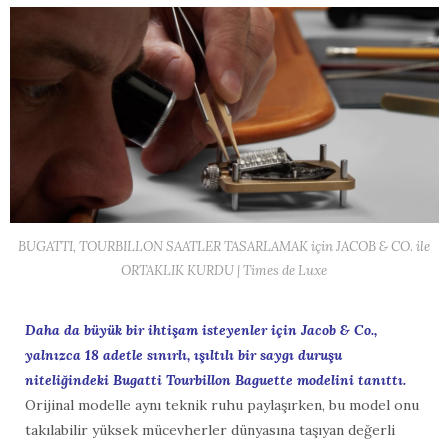
BUGATTI, TOURBILLON SAATLER TASARLAMAK için JACOB & CO. ile
ORTAKLIK KURDU | Times de Luxe
Daha da büyük bir ihtişam isteyenler için Jacob & Co.,
yalnızca 18 adetle sınırlı, ışıltılı bir saygı duruşu
niteliğindeki Bugatti Tourbillon Baguette modelini tanıttı.
Orijinal modelle aynı teknik ruhu paylaşırken, bu model onu
takılabilir yüksek mücevherler dünyasına taşıyan değerli