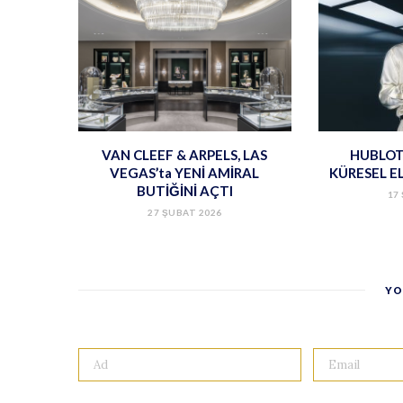
VAN CLEEF & ARPELS, LAS
HUBLOT
VEGAS’ta YENİ AMİRAL
KÜRESEL E
BUTİĞİNİ AÇTI
17
27 ŞUBAT 2026
YO