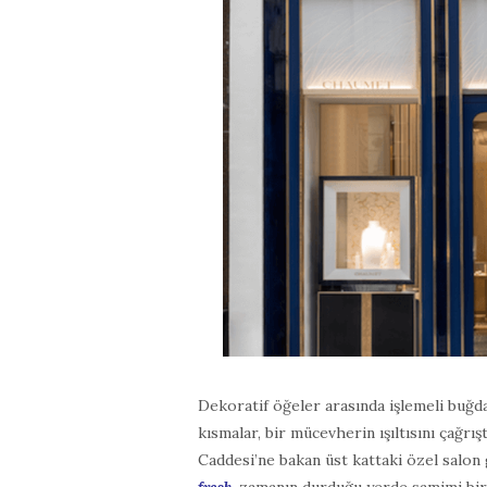
Dekoratif öğeler arasında işlemeli buğday
kısmalar, bir mücevherin ışıltısını çağrı
Caddesi’ne bakan üst kattaki özel salon
fresk
, zamanın durduğu yerde samimi bir 