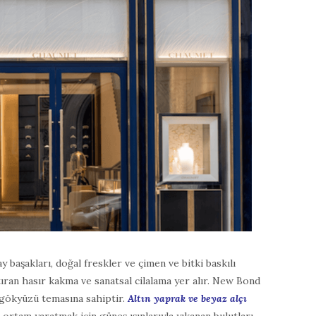
 başakları, doğal freskler ve çimen ve bitki baskılı
ştıran hasır kakma ve sanatsal cilalama yer alır. New Bond
 gökyüzü temasına sahiptir.
Altın yaprak ve beyaz alçı
ortam yaratmak için güneş ışınlarıyla yıkanan bulutları