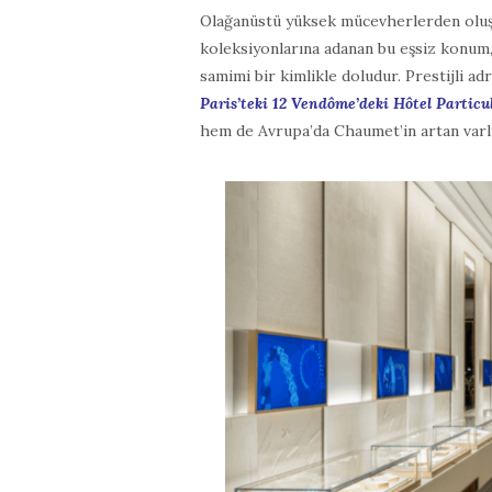
Olağanüstü yüksek mücevherlerden oluş
koleksiyonlarına adanan bu eşsiz konum, İn
samimi bir kimlikle doludur. Prestijli ad
Paris’teki 12 Vendôme’deki Hôtel Particu
hem de Avrupa’da Chaumet’in artan varlı