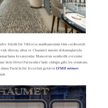
fer, büyük bir Viktorya malikanesinin tüm cazibesiyle
i renk düzeni, altın ve Chaumet mavisi dokunuşlarıyla
n ısmarlama kreasyonlar Maison’un sembolik evrenine
me’deki Hôtel Particulier’inde olduğu gibi, bu yenileme,
alana Paris’in bir lezzetini getiren
LVMH mimarı
ndı.