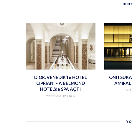
BENZ
DIOR, VENEDİK’te HOTEL
ONITSUKA 
CIPRIANI – A BELMOND
AMİRAL 
HOTEL’de SPA AÇTI
14 
27 TEMMUZ 2026
YO