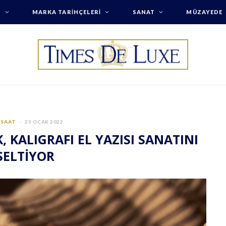
T
MARKA TARIHÇELERI
SANAT
MÜZAYEDE
 SAAT
23 OCAK 2022
KALIGRAFI EL YAZISI SANATINI
SELTİYOR