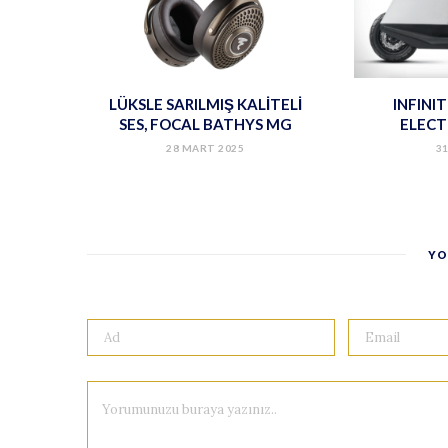
LÜKSLE SARILMIŞ KALİTELİ
INFINI
SES, FOCAL BATHYS MG
ELECT
28 MART 2025
31
YO