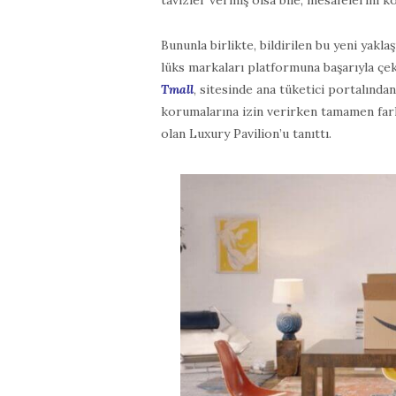
tavizler vermiş olsa bile, mesafelerini k
Bununla birlikte, bildirilen bu yeni yakla
lüks markaları platformuna başarıyla ç
Tmall
, sitesinde ana tüketici portalından
korumalarına izin verirken tamamen fark
olan Luxury Pavilion’u tanıttı.