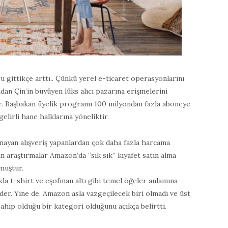
u gittikçe arttı.. Çünkü yerel e-ticaret operasyonlarını
dan Çin’in büyüyen lüks alıcı pazarına erişmelerini
r. Başbakan üyelik programı 100 milyondan fazla aboneye
elirli hane halklarına yöneliktir.
ayan alışveriş yapanlardan çok daha fazla harcama
n araştırmalar Amazon’da “sık sık” kıyafet satın alma
muştur.
la t-shirt ve eşofman altı gibi temel öğeler anlamına
der. Yine de, Amazon asla vazgeçilecek biri olmadı ve üst
ahip olduğu bir kategori olduğunu açıkça belirtti.