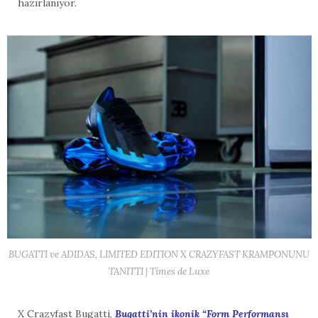
hazırlanıyor.
BUGATTI ve ADIDAS, LIMITED EDITION X CRAZYFAST KRAMPONUNU
TANITTI | Times de Luxe
X Crazyfast Bugatti,
Bugatti’nin ikonik “Form Performansı