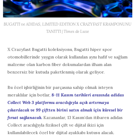
BUGATTI ve ADIDAS, LIMITED EDITION X CRAZYFAST KRAMPONUNU
TANITTI | Times de Luxe
X Crazyfast Bugatti koleksiyonu, Bugatti hiper spor
otomobillerinde yaygın olarak kullanılan aynı hafif ve sağlam
malzeme olan karbon fiber dokumalardan ilham alan
benzersiz bir kutuda paketlenmiş olarak geliyor.
Bu özel işbirliğinin bir parçasına sahip olmak isteyen
meraklılar için botlar,
8-11 Kasım tarihleri arasında adidas
Collect Web 3 platformu aracılığıyla açık artırmaya
çıkarılacak ve 99 çiftten birini satın almak için küresel bir
fırsat sağlanacak.
Kazananlar, 13 Kasım’dan itibaren adidas
Collect aracılığıyla fiziksel çift ve dijital ikizi için
kullanılabilecek özel bir dijital ayakkabı kutusu alacak.