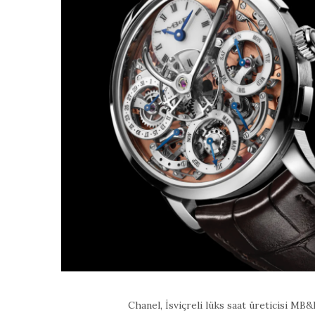
Chanel, İsviçreli lüks saat üreticisi MB&F