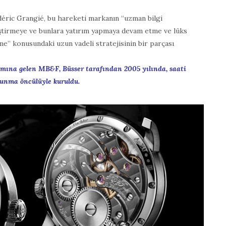
déric Grangié, bu hareketi markanın “uzman bilgi
iştirmeye ve bunlara yatırım yapmaya devam etme ve lüks
e” konusundaki uzun vadeli stratejisinin bir parçası
amına gelen MB&F, Büsser tarafından 2005 yılında, saati
 sunma öncülüyle kuruldu.