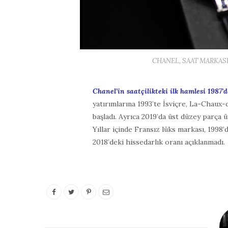
CHANEL, SAAT MARKASI M
Chanel’in saatçilikteki ilk hamlesi 1987’
yatırımlarına 1993’te İsviçre, La-Chaux-
başladı. Ayrıca 2019’da üst düzey parça üre
Yıllar içinde Fransız lüks markası, 1998
2018’deki hissedarlık oranı açıklanmadı.