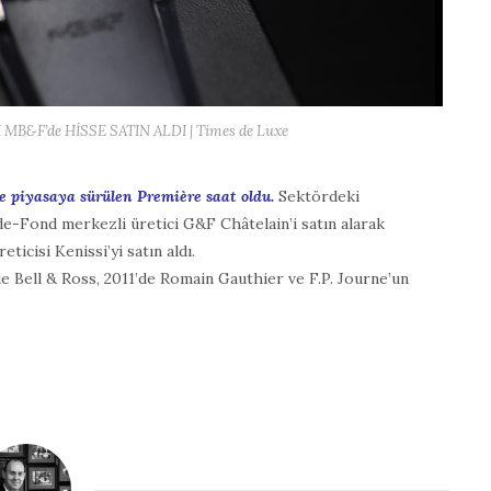
B&F’de HİSSE SATIN ALDI | Times de Luxe
de piyasaya sürülen Première saat oldu.
Sektördeki
de-Fond merkezli üretici G&F Châtelain’i satın alarak
ticisi Kenissi’yi satın aldı.
’de Bell & Ross, 2011’de Romain Gauthier ve F.P. Journe’un