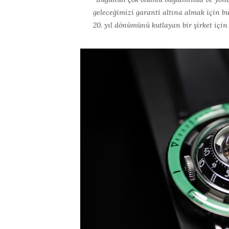
geleceğimizi garanti altına almak için 
20. yıl dönümünü kutlayan bir şirket için 