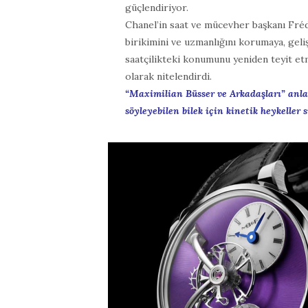
güçlendiriyor.
Chanel’in saat ve mücevher başkanı Fré
birikimini ve uzmanlığını korumaya, gel
saatçilikteki konumunu yeniden teyit etm
olarak nitelendirdi.
“Maximilian Büsser ve Arkadaşları” anl
söyleyebilen bilek için kinetik heykeller