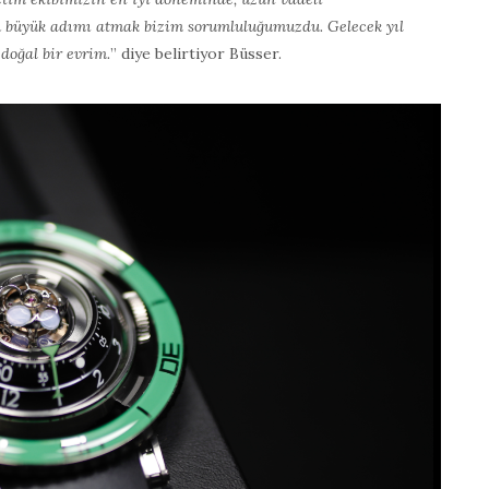
bu büyük adımı atmak bizim sorumluluğumuzdu. Gelecek yıl
doğal bir evrim.
” diye belirtiyor Büsser.