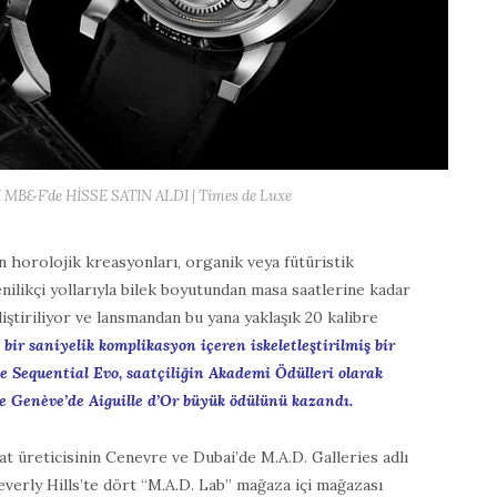
B&F’de HİSSE SATIN ALDI | Times de Luxe
 horolojik kreasyonları, organik veya fütüristik
enilikçi yollarıyla bilek boyutundan masa saatlerine kadar
iştiriliyor ve lansmandan bu yana yaklaşık 20 kalibre
 bir saniyelik komplikasyon içeren iskeletleştirilmiş bir
Sequential Evo, saatçiliğin Akademi Ödülleri olarak
de Genève’de Aiguille d’Or büyük ödülünü kazandı.
t üreticisinin Cenevre ve Dubai’de M.A.D. Galleries adlı
Beverly Hills’te dört “M.A.D. Lab” mağaza içi mağazası