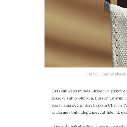
CHANEL, SAAT MARKASI M
Ortaklık kapsamında Büsser ve şirket o
hisseye sahip olurken, Büsser yaratım 
pazarlama iletişimleri başkanı Charris Y
aralarında bulunduğu mevcut liderlik eki
“
Bugünün çok olumlu bağlamında ve yöne