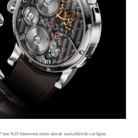
’nin %25 hissesini satın alarak saatçilikteki varlığını