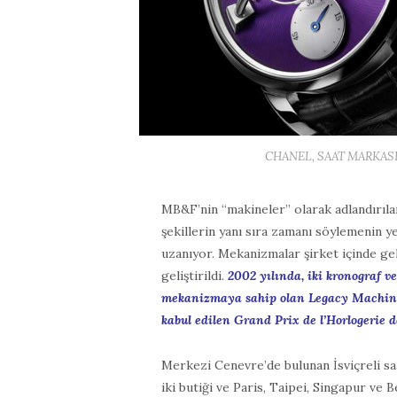
CHANEL, SAAT MARKASI M
MB&F’nin “makineler” olarak adlandırılan
şekillerin yanı sıra zamanı söylemenin y
uzanıyor. Mekanizmalar şirket içinde gel
geliştirildi.
2002 yılında, iki kronograf ve
mekanizmaya sahip olan Legacy Machine 
kabul edilen Grand Prix de l’Horlogerie 
Merkezi Cenevre’de bulunan İsviçreli saa
iki butiği ve Paris, Taipei, Singapur ve 