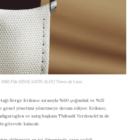
B&F’de HİSSE SATIN ALDI | Times de Luxe
rtağı Serge Kriknoc sırasıyla %60 çoğunluk ve %15
ve genel yönetimi yönetmeye devam ediyor. Kriknoc,
adigaroglou ve satış başkanı Thibault Verdonckt’in de
bi görevde kalacak.
tim ekibimizin en iyi döneminde, uzun vadeli