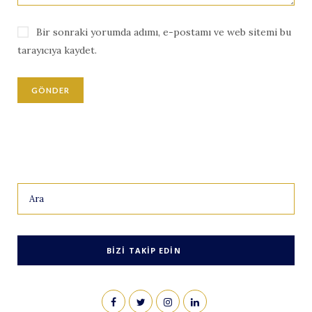
Bir sonraki yorumda adımı, e-postamı ve web sitemi bu
tarayıcıya kaydet.
Search
for:
BIZI TAKIP EDIN
F
T
I
L