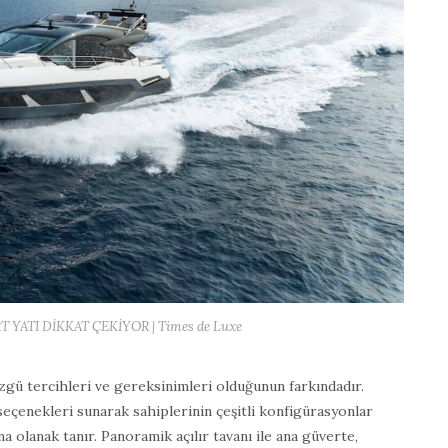
 YATI DİKKAT ÇEKİYOR | Times de Luxe
zgü tercihleri ve gereksinimleri olduğunun farkındadır.
seçenekleri sunarak sahiplerinin çeşitli konfigürasyonlar
olanak tanır. Panoramik açılır tavanı ile ana güverte,