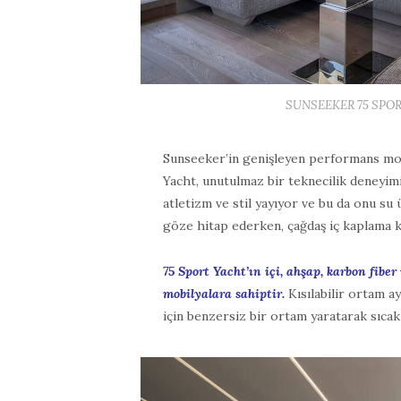
SUNSEEKER 75 SPORT
Sunseeker’in genişleyen performans mo
Yacht, unutulmaz bir teknecilik deneyimi
atletizm ve stil yayıyor ve bu da onu su ü
göze hitap ederken, çağdaş iç kaplama 
75 Sport Yacht’ın içi, ahşap, karbon fibe
mobilyalara sahiptir.
Kısılabilir ortam ay
için benzersiz bir ortam yaratarak sıcak