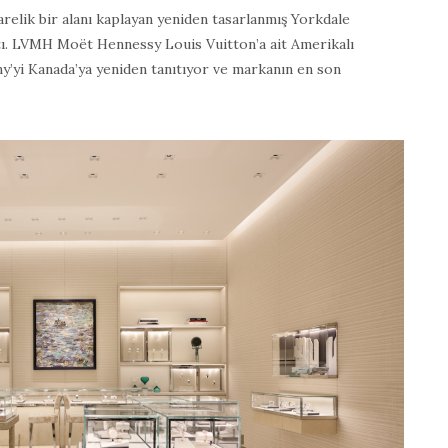
relik bir alanı kaplayan yeniden tasarlanmış Yorkdale
açtı. LVMH Moët Hennessy Louis Vuitton’a ait Amerikalı
y’yi Kanada’ya yeniden tanıtıyor ve markanın en son