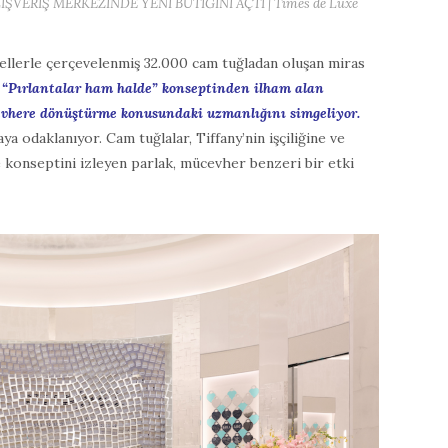
ŞVERİŞ MERKEZİNDE YENİ BUTİĞİNİ AÇTI | Times de Luxe
ellerle çerçevelenmiş 32.000 cam tuğladan oluşan miras
.
“Pırlantalar ham halde” konseptinden ilham alan
evhere dönüştürme konusundaki uzmanlığını simgeliyor.
ya odaklanıyor. Cam tuğlalar, Tiffany’nin işçiliğine ve
e konseptini izleyen parlak, mücevher benzeri bir etki