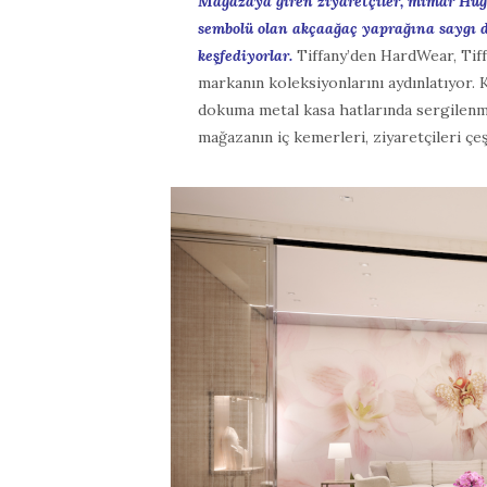
Mağazaya giren ziyaretçiler, mimar Hug
sembolü olan akçaağaç yaprağına saygı d
keşfediyorlar.
Tiffany’den HardWear, Tiff
markanın koleksiyonlarını aydınlatıyor. K
dokuma metal kasa hatlarında sergilenm
mağazanın iç kemerleri, ziyaretçileri çeş