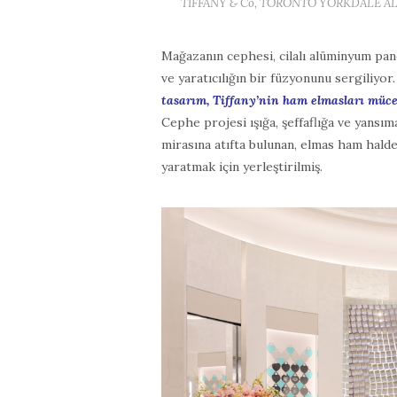
TIFFANY & Co, TORONTO YORKDALE ALI
Mağazanın cephesi, cilalı alüminyum pan
ve yaratıcılığın bir füzyonunu sergiliyor
tasarım, Tiffany’nin ham elmasları müc
Cephe projesi ışığa, şeffaflığa ve yansıma
mirasına atıfta bulunan, elmas ham hald
yaratmak için yerleştirilmiş.